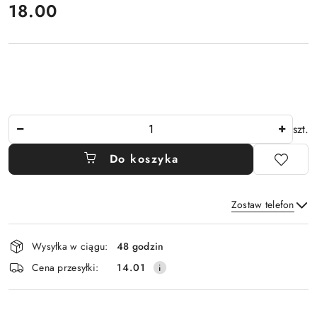
cena:
18.00
Ilość
szt.
Do koszyka
Zostaw telefon
Dostępność
Wysyłka w ciągu:
48 godzin
i
Wyślij
Cena przesyłki:
14.01
dostawa