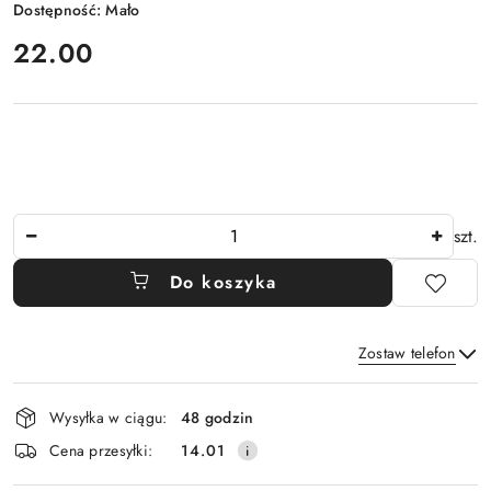
Dostępność:
Mało
cena:
22.00
Ilość
szt.
Do koszyka
Zostaw telefon
Dostępność
Wysyłka w ciągu:
48 godzin
i
Wyślij
Cena przesyłki:
14.01
dostawa