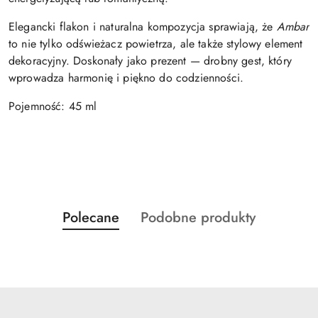
Elegancki flakon i naturalna kompozycja sprawiają, że
Ambar
to nie tylko odświeżacz powietrza, ale także stylowy element
dekoracyjny. Doskonały jako prezent — drobny gest, który
wprowadza harmonię i piękno do codzienności.
Pojemność: 45 ml
Produkty
Produkty
Polecane
Podobne produkty
Pomiń karuzelę produktów
o
o
statusie:
statusie: