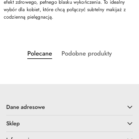
efekt zdrowego, pełnego blasku wykończenia. To idealny
wybór dla kobiet, które chcą połączyć subtelny makijaż z
codzienną pielęgnacją.
Produkty
Produkty
Polecane
Podobne produkty
Pomiń karuzelę produktów
o
o
statusie:
statusie:
Dane adresowe
Sklep