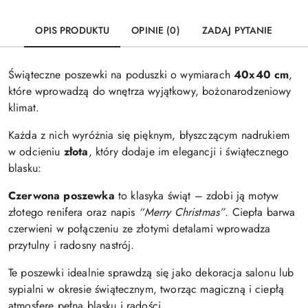
OPIS PRODUKTU
OPINIE (0)
ZADAJ PYTANIE
Świąteczne poszewki na poduszki o wymiarach
40x40 cm
,
które wprowadzą do wnętrza wyjątkowy, bożonarodzeniowy
klimat.
Każda z nich wyróżnia się pięknym, błyszczącym nadrukiem
w odcieniu
złota
, który dodaje im elegancji i świątecznego
blasku:
Czerwona poszewka
to klasyka świąt – zdobi ją motyw
złotego renifera oraz napis
“Merry Christmas”
. Ciepła barwa
czerwieni w połączeniu ze złotymi detalami wprowadza
przytulny i radosny nastrój.
Te poszewki idealnie sprawdzą się jako dekoracja salonu lub
sypialni w okresie świątecznym, tworząc magiczną i ciepłą
atmosferę pełną blasku i radości.