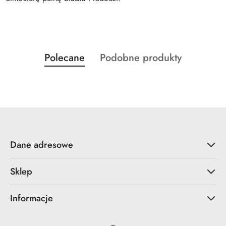
Produkty
Produkty
Polecane
Podobne produkty
Pomiń karuzelę produktów
o
o
statusie:
statusie:
Dane adresowe
Sklep
Informacje