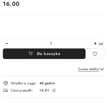
cena:
16.00
Ilość
szt.
Do koszyka
Zostaw telefon
Dostępność
Wysyłka w ciągu:
48 godzin
i
Wyślij
Cena przesyłki:
14.01
dostawa