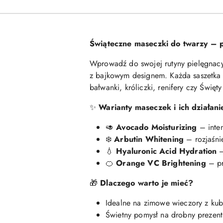
Świąteczne maseczki do twarzy – p
Wprowadź do swojej rutyny pielęgnacyj
z bajkowym designem. Każda saszetka t
bałwanki, króliczki, renifery czy Świę
✨
Warianty maseczek i ich działani
🥑
Avocado Moisturizing
– inten
❄️
Arbutin Whitening
– rozjaśnie
💧
Hyaluronic Acid Hydration
–
🍊
Orange VC Brightening
– pr
🎁
Dlaczego warto je mieć?
Idealne na zimowe wieczory z kub
Świetny pomysł na drobny prezen