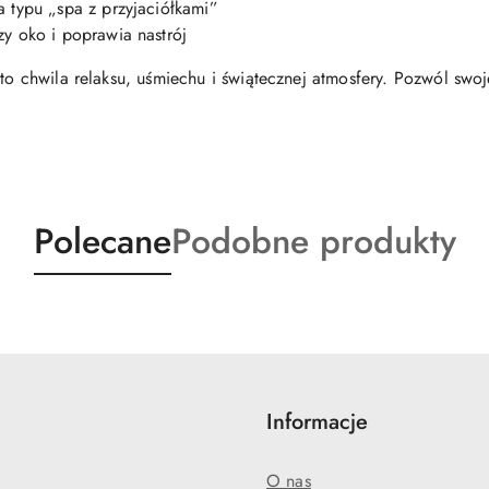
 typu „spa z przyjaciółkami”
y oko i poprawia nastrój
 to chwila relaksu, uśmiechu i świątecznej atmosfery. Pozwól sw
Produkty
Produkty
Polecane
Podobne produkty
o
o
statusie:
statusie:
Informacje
O nas