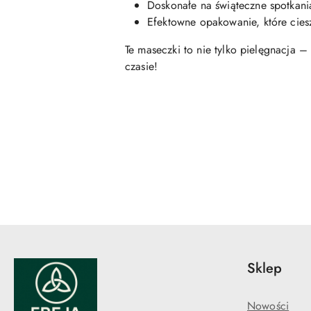
Doskonałe na świąteczne spotkania
Efektowne opakowanie, które ciesz
Te maseczki to nie tylko pielęgnacja –
czasie!
Pomiń karuzelę produktów
Sklep
Nowości