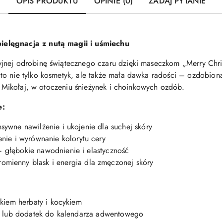
OPIS PRODUKTU
OPINIE (0)
ZADAJ PYTANIE
ielęgnacja z nutą magii i uśmiechu
nej odrobinę świątecznego czaru dzięki maseczkom „Merry Christ
o nie tylko kosmetyk, ale także mała dawka radości – ozdobiona
ty Mikołaj, w otoczeniu śnieżynek i choinkowych ozdób.
e:
sywne nawilżenie i ukojenie dla suchej skóry
nie i wyrównanie kolorytu cery
 głębokie nawodnienie i elastyczność
omienny blask i energia dla zmęczonej skóry
kiem herbaty i kocykiem
t lub dodatek do kalendarza adwentowego