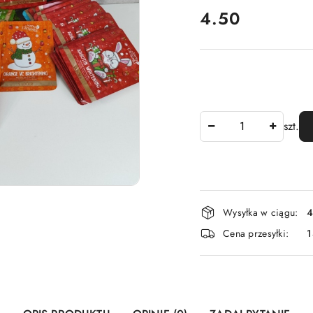
cena:
4.50
Ilość
szt.
Dostępność
Wysyłka w ciągu:
4
i
Cena przesyłki:
1
dostawa