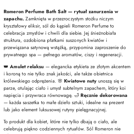
Romeron Perfume Bath Salt — rytuał zanurzenia w
zapachu.
Zamknięta w przezroczystym stożku niczym
kryształowy eliksir, sól do kąpieli Romeron Perfume to
celebracja zmysłów i chwili dla siebie. Jej śnieżnobiała
struktura, ozdobiona płatkami suszonych kwiatów i
przewiązana satynową wstążką, przypomina zaproszenie do
prywatnego spa — pełnego aromatów, ciszy i regeneracji.
👑
Amulet relaksu
— elegancka etykieta ze złotym akcentem
i koroną to nie tylko znak jakości, ale także obietnica
królewskiego odprężenia. 🌸
Kwiatowe nuty
unoszą się w
parze, otulając ciało i umysł subtelnym zapachem, który koi
napięcia i przywraca równowagę. 🛁
Ręcznie dekorowana
— każda saszetka to małe dzieło sztuki, idealne na prezent
lub jako element luksusowej rutyny pielęgnacyjnej.
To produkt dla kobiet, które nie tylko dbają o ciało, ale
celebrują piękno codziennych rytuałów. Sól Romeron nie