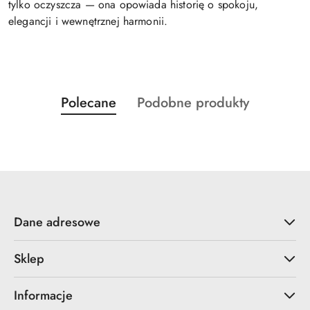
tylko oczyszcza — ona opowiada historię o spokoju,
elegancji i wewnętrznej harmonii.
Produkty
Produkty
Polecane
Podobne produkty
Pomiń karuzelę produktów
o
o
statusie:
statusie:
Dane adresowe
Sklep
Informacje