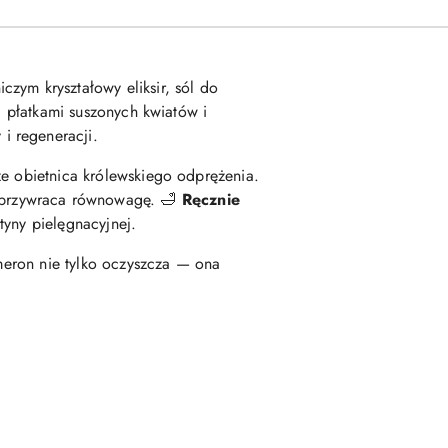
czym kryształowy eliksir, sól do
a płatkami suszonych kwiatów i
i regeneracji.
że obietnica królewskiego odprężenia.
 i przywraca równowagę. 🛁
Ręcznie
tyny pielęgnacyjnej.
omeron nie tylko oczyszcza — ona