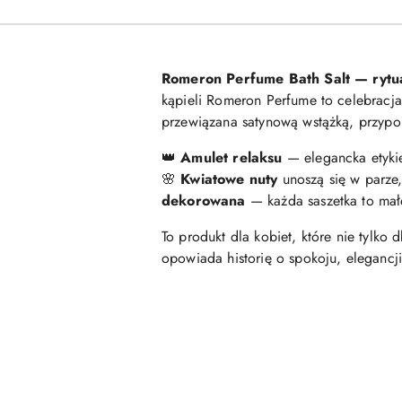
Romeron Perfume Bath Salt — rytu
kąpieli Romeron Perfume to celebracja 
przewiązana satynową wstążką, przypo
👑
Amulet relaksu
— elegancka etykiet
🌸
Kwiatowe nuty
unoszą się w parze,
dekorowana
— każda saszetka to małe 
To produkt dla kobiet, które nie tylko
opowiada historię o spokoju, elegancji
Pomiń karuzelę produktów