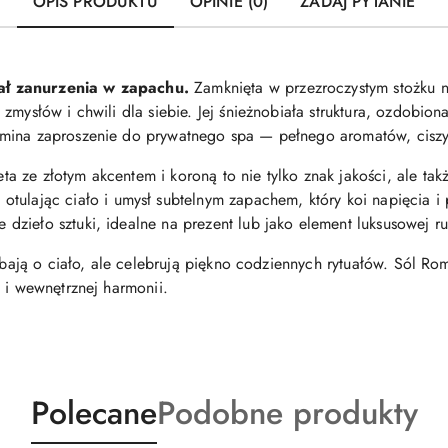
OPIS PRODUKTU
OPINIE (0)
ZADAJ PYTANIE
ał zanurzenia w zapachu.
Zamknięta w przezroczystym stożku ni
zmysłów i chwili dla siebie. Jej śnieżnobiała struktura, ozdobion
mina zaproszenie do prywatnego spa — pełnego aromatów, ciszy 
a ze złotym akcentem i koroną to nie tylko znak jakości, ale tak
 otulając ciało i umysł subtelnym zapachem, który koi napięcia
dzieło sztuki, idealne na prezent lub jako element luksusowej ru
 dbają o ciało, ale celebrują piękno codziennych rytuałów. Sól R
 i wewnętrznej harmonii.
Produkty
Produkty
Polecane
Podobne produkty