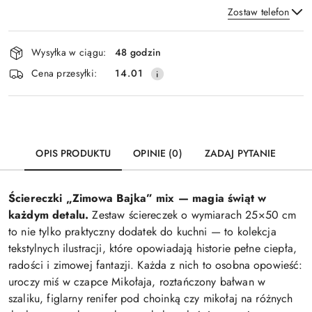
Zostaw telefon
Dostępność
Wysyłka w ciągu:
48 godzin
i
Wyślij
Cena przesyłki:
14.01
dostawa
OPIS PRODUKTU
OPINIE (0)
ZADAJ PYTANIE
Ściereczki „Zimowa Bajka” mix — magia świąt w
każdym detalu.
Zestaw ściereczek o wymiarach 25×50 cm
to nie tylko praktyczny dodatek do kuchni — to kolekcja
tekstylnych ilustracji, które opowiadają historie pełne ciepła,
radości i zimowej fantazji. Każda z nich to osobna opowieść:
uroczy miś w czapce Mikołaja, roztańczony bałwan w
szaliku, figlarny renifer pod choinką czy mikołaj na różnych