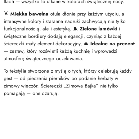
tłach — wszystko to utkane w kolorach świątecznej nocy.
🌟
Miękka bawełna
otula dłonie przy każdym użyciu, a
intensywne kolory i staranne nadruki zachwycają nie tylko
funkcjonalnością, ale i estetyką. 🧵
Zielone lamówki
i
świąteczne bordiury dodają elegancji, czyniąc z każdej
ściereczki mały element dekoracyjny. 🎄
Idealne na prezent
— zestaw, który rozświetli każdą kuchnię i wprowadzi
atmosferę świątecznego oczekiwania.
To tekstylia stworzone z myślą o tych, którzy celebrują każdy
gest — od pieczenia pierników po podanie herbaty w
zimowy wieczór. Ściereczki „Zimowa Bajka” nie tylko
pomagają — one czarują.