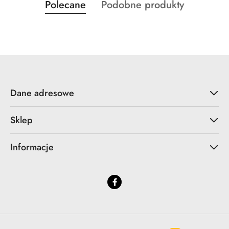
Produkty
Produkty
Polecane
Podobne produkty
Pomiń karuzelę produktów
o
o
statusie:
statusie:
Dane adresowe
Sklep
Informacje