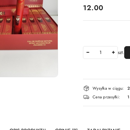
cena:
12.00
Ilość
szt.
Dostępność
Wysyłka w ciągu:
2
i
Cena przesyłki:
1
dostawa