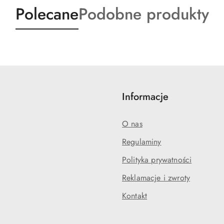
Produkty
Produkty
Polecane
Podobne produkty
o
o
statusie:
statusie:
Informacje
O nas
Regulaminy
Polityka prywatności
Reklamacje i zwroty
Kontakt