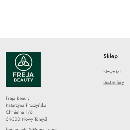
Pomiń karuzelę produktów
Sklep
Nowości
Bestsellery
Freja Beauty
Katarzyna Płoszyńska
Chmielna 1/6
64-300 Nowy Tomyśl
frejabeauty25@gmail.com