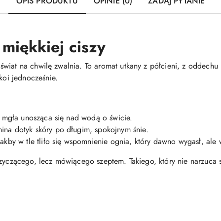
OPIS PRODUKTU
OPINIE (0)
ZADAJ PYTANIE
miękkiej ciszy
świat na chwilę zwalnia. To aromat utkany z półcieni, z oddech
 koi jednocześnie.
ak mgła unosząca się nad wodą o świcie.
na dotyk skóry po długim, spokojnym śnie.
akby w tle tliło się wspomnienie ognia, który dawno wygasł, ale
zyczącego, lecz mówiącego szeptem. Takiego, który nie narzuca si