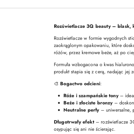
Rozświetlacze 3Q beauty – blask, 
Rozświetlacze w formie wygodnych stic
zaokrąglonym opakowaniu, które doskon
różów, przez kremowe beże, aż po ciep
Formuła wzbogacona o kwas hialuronowy 
produkt stapia się z cerą, nadając jej
🎨
Bogactwo odcieni
:
Róże i szampańskie tony
– ideal
Beże i złociste bronzy
– doskonał
Neutralne perły
– uniwersalne, p
Długotrwały efekt
– rozświetlacze 3Q
osypując się ani nie ścierając.