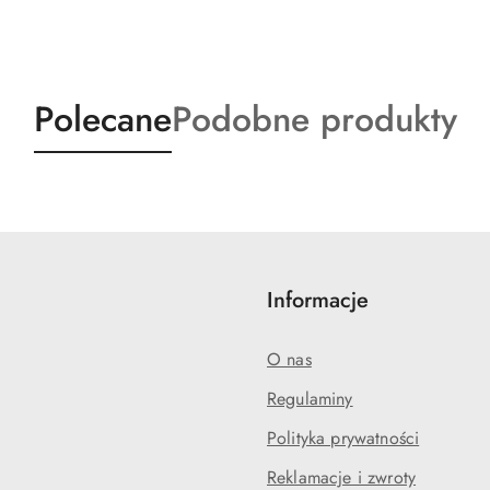
Produkty
Produkty
Polecane
Podobne produkty
o
o
statusie:
statusie:
Informacje
O nas
Regulaminy
Polityka prywatności
Reklamacje i zwroty