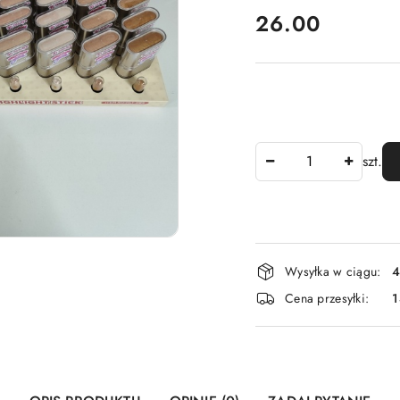
cena:
26.00
Ilość
szt.
Dostępność
Wysyłka w ciągu:
4
i
Cena przesyłki:
1
dostawa