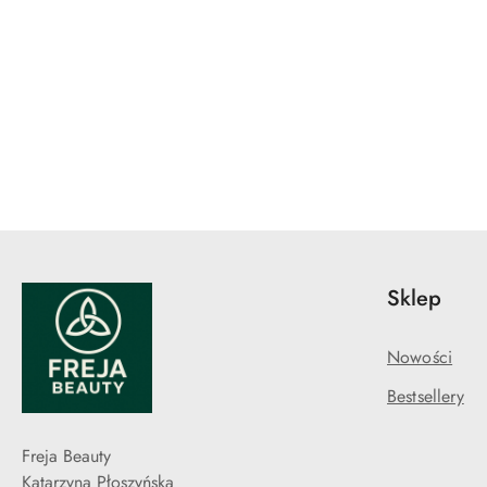
Pomiń karuzelę produktów
Sklep
Nowości
Bestsellery
Freja Beauty
Katarzyna Płoszyńska