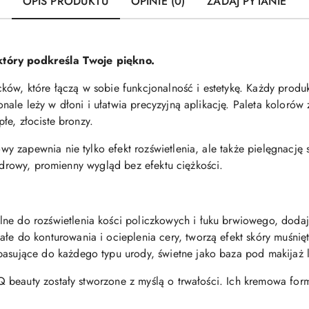
OPIS PRODUKTU
OPINIE (0)
ZADAJ PYTANIE
który podkreśla Twoje piękno.
ków, które łączą w sobie funkcjonalność i estetykę. Każdy produk
ale leży w dłoni i ułatwia precyzyjną aplikację. Paleta koloró
łe, złociste bronzy.
zapewnia nie tylko efekt rozświetlenia, ale także pielęgnację skó
 zdrowy, promienny wygląd bez efektu ciężkości.
ne do rozświetlenia kości policzkowych i łuku brwiowego, dodaj
e do konturowania i ocieplenia cery, tworzą efekt skóry muśnię
asujące do każdego typu urody, świetne jako baza pod makijaż l
 beauty zostały stworzone z myślą o trwałości. Ich kremowa formu