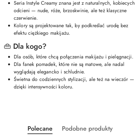
Seria Instyle Creamy znana jest z naturalnych, kobiecych
odcieni — nude, róże, brzoskwinie, ale też klasyczne
czerwienie.
Kolory są projektowane tak, by podkreślać urodę bez
efektu ciężkiego makijażu.
👜 Dla kogo?
Dla osób, które chcą połączenia makijażu i pielęgnacji.
Dla fanek pomadek, które nie są matowe, ale nadal
wyglądają elegancko i schludnie.
Świetna do codziennych stylizacji, ale też na wieczór —
dzięki intensywności koloru.
Produkty
Produkty
Polecane
Podobne produkty
Pomiń karuzelę produktów
o
o