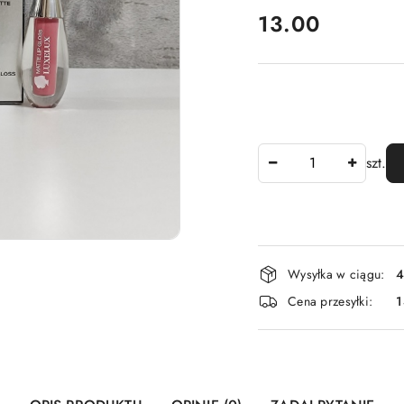
cena:
13.00
Ilość
szt.
Dostępność
Wysyłka w ciągu:
4
i
Cena przesyłki:
1
dostawa