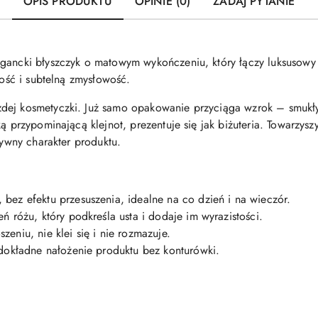
OPIS PRODUKTU
OPINIE (0)
ZADAJ PYTANIE
egancki błyszczyk o matowym wykończeniu, który łączy luksusow
łość i subtelną zmysłowość.
ej kosmetyczki. Już samo opakowanie przyciąga wzrok – smukły, 
ką przypominającą klejnot, prezentuje się jak biżuteria. Towarzy
zywny charakter produktu.
bez efektu przesuszenia, idealne na co dzień i na wieczór.
ń różu, który podkreśla usta i dodaje im wyrazistości.
eniu, nie klei się i nie rozmazuje.
 dokładne nałożenie produktu bez konturówki.