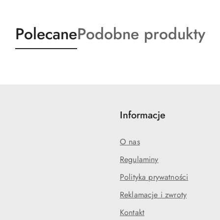
Produkty
Produkty
Polecane
Podobne produkty
o
o
statusie:
statusie:
Informacje
O nas
Regulaminy
Polityka prywatności
Reklamacje i zwroty
Kontakt