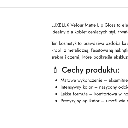
LUXELUX Velour Matte Lip Gloss to el
idealny dla kobiet ceniących styl, trwa
Ten kosmetyk to prawdziwa ozdoba każd
kropli z metaliczną, fasetowaną nakręt
srebra i czerni, które podkreśla eksklu
💄 Cechy produktu:
Matowe wykończenie – aksamitne, 
Intensywny kolor – nasycony odcie
Lekka formuła – komfortowa w nosz
Precyzyjny aplikator – umożliwia